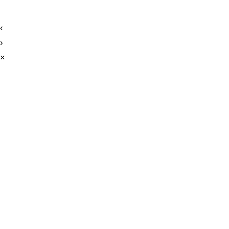
‹
›
×